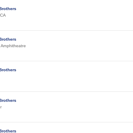
Brothers
 CA
Brothers
n Amphitheatre
Brothers
Brothers
r
Brothers