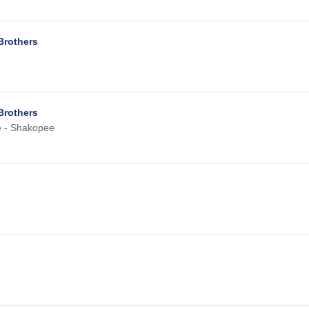
Brothers
Brothers
e - Shakopee