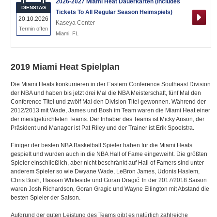
2026-2027 Miami Heat Dauerkarten (Includes
DIENSTAG
Tickets To All Regular Season Heimspiels)
20.10.2026
Kaseya Center
Termin offen
Miami
,
FL
2019 Miami Heat Spielplan
Die Miami Heats konkurrieren in der Eastern Conference Southeast Division
der NBA und haben bis jetzt drei Mal die NBA Meisterschaft, fünf Mal den
Conference Titel und zwölf Mal den Division Titel gewonnen. Während der
2012/2013 mit Wade, James und Bosh im Team waren die Miami Heat einer
der meistgefürchteten Teams. Der Inhaber des Teams ist Micky Arison, der
Präsident und Manager ist Pat Riley und der Trainer ist Erik Spoelstra.
Einiger der besten NBA Basketball Spieler haben für die Miami Heats
gespielt und wurden auch in die NBA Hall of Fame eingeweiht. Die größten
Spieler einschließlich, aber nicht beschränkt auf Hall of Famers sind unter
anderem Spieler so wie Dwyane Wade, LeBron James, Udonis Haslem,
Chris Bosh, Hassan Whiteside und Goran Dragić. In der 2017/2018 Saison
waren Josh Richardson, Goran Gragic und Wayne Ellington mit Abstand die
besten Spieler der Saison.
Aufgrund der guten Leistung des Teams gibt es natürlich zahlreiche