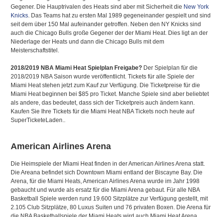
Gegener. Die Hauptrivalen des Heats sind aber mit Sicherheit die
New York
Knicks
. Das Teams hat zu ersten Mal 1989 gegeneinander gespielt und sind
seit dem über 150 Mal aufeinander getroffen. Neben den NY Knicks sind
auch die Chicago Bulls große Gegener der der Miami Heat. Dies ligt an der
Niederlage der Heats und dann die Chicago Bulls mit dem
Meisterschaftstitel.
2018/2019 NBA Miami Heat Spielplan Freigabe?
Der Spielplan für die
2018/2019 NBA Saison wurde veröffentlicht. Tickets für alle Spiele der
Miami Heat stehen jetzt zum Kauf zur Verfügung. Die Ticketpreise für die
Miami Heat beginnen bei $85 pro Ticket. Manche Spiele sind aber beliebtet
als andere, das bedeutet, dass sich der Ticketpreis auch ändern kann.
Kaufen Sie Ihre Tickets für die Miami Heat NBA Tickets noch heute auf
SuperTicketeLaden..
American Airlines Arena
Die Heimspiele der Miami Heat finden in der American Airlines Arena statt.
Die Areana befindet sich Downtown Miami entland der Biscayne Bay. Die
Arena, für die Miami Heats, American Airlines Arena wurde im Jahr 1998
gebaucht und wurde als ersatz für die Miami Arena gebaut. Für alle NBA
Basketball Spiele werden rund 19.600 Sitzplätze zur Verfügung gestellt, mit
2.105 Club Sitzplätze, 80 Luxus Suiten und 76 privaten Boxen. Die Arena für
die NBA Basketballspiele der Miami Heats wird auch Miami Heat Arena