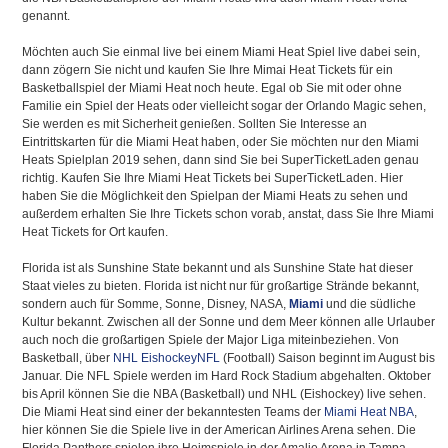
genannt.
Möchten auch Sie einmal live bei einem Miami Heat Spiel live dabei sein,
dann zögern Sie nicht und kaufen Sie Ihre Mimai Heat Tickets für ein
Basketballspiel der Miami Heat noch heute. Egal ob Sie mit oder ohne
Familie ein Spiel der Heats oder vielleicht sogar der Orlando Magic sehen,
Sie werden es mit Sicherheit genießen. Sollten Sie Interesse an
Eintrittskarten für die Miami Heat haben, oder Sie möchten nur den Miami
Heats Spielplan 2019 sehen, dann sind Sie bei SuperTicketLaden genau
richtig. Kaufen Sie Ihre Miami Heat Tickets bei SuperTicketLaden. Hier
haben Sie die Möglichkeit den Spielpan der Miami Heats zu sehen und
außerdem erhalten Sie Ihre Tickets schon vorab, anstat, dass Sie Ihre Miami
Heat Tickets for Ort kaufen.
Florida ist als Sunshine State bekannt und als Sunshine State hat dieser
Staat vieles zu bieten. Florida ist nicht nur für großartige Strände bekannt,
sondern auch für Somme, Sonne, Disney, NASA,
Miami
und die südliche
Kultur bekannt. Zwischen all der Sonne und dem Meer können alle Urlauber
auch noch die großartigen Spiele der Major Liga miteinbeziehen. Von
Basketball, über
NHL Eishockey
NFL
(Football) Saison beginnt im August bis
Januar. Die NFL Spiele werden im Hard Rock Stadium abgehalten. Oktober
bis April können Sie die NBA (Basketball) und NHL (Eishockey) live sehen.
Die Miami Heat sind einer der bekanntesten Teams der
Miami Heat NBA
,
hier können Sie die Spiele live in der American Airlines Arena sehen. Die