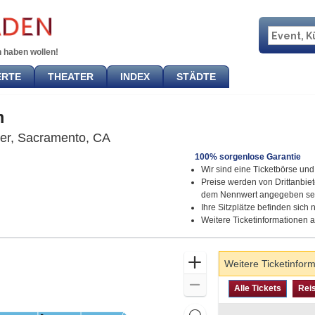
 haben wollen!
ERTE
THEATER
INDEX
STÄDTE
m
Golden 1 Center, Sacramento, Califo
er, Sacramento, CA
100% sorgenlose Garantie
Wir sind eine Ticketbörse und 
Preise werden von Drittanbie
dem Nennwert angegeben se
Ihre Sitzplätze befinden sich
Weitere Ticketinformationen 
Zoom
Weitere Ticketinfor
In
Zoom
Art
Alle Tickets
Re
previous
Alle Tickets
Rei
des
Out
Tickets
Resets