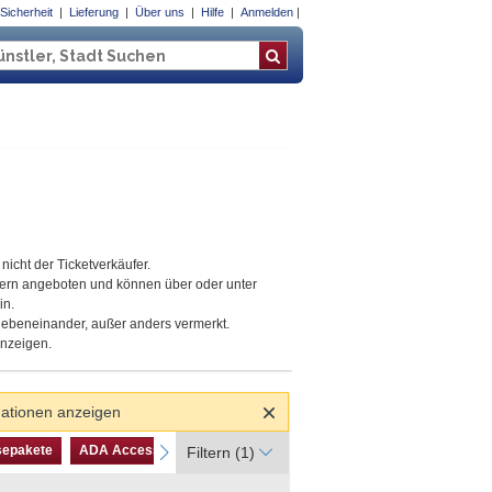
Sicherheit
Lieferung
Über uns
Hilfe
Anmelden
rnia
nicht der Ticketverkäufer.
tern angeboten und können über oder unter
in.
 nebeneinander, außer anders vermerkt.
anzeigen.
mationen anzeigen
isepakete
ADA Accessible
sepakete
ADA Accessible
next
Filtern
(1)