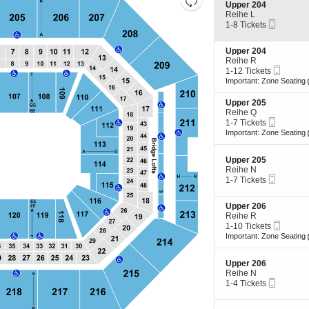
S
Upper 204
the
Saalplan
e
Reihe L
Mobilte
c
1
zoom
1-8 Tickets
zurücksetzen
Tickets
t
to
level
i
8
S
Upper 204
and
o
Tickets
e
Reihe R
n
available
directional
Mobilt
c
1
1-12 Tickets
U
Ticket
pan
t
to
p
Important: Zone Seating
i
12
p
of
o
Tickets
e
S
Upper 205
the
n
available
r
e
Reihe Q
U
2
seating
Mobilte
c
1
1-7 Tickets
p
0
Tickets
t
to
Important: Zone Seating
chart.
p
4
i
7
e
o
Tickets
r
S
n
available
Upper 205
2
e
U
Reihe N
0
Mobilte
c
1
p
1-7 Tickets
4
Tickets
t
to
p
i
7
e
S
Upper 206
o
Tickets
r
e
Reihe R
n
available
2
Mobilt
c
1
1-10 Tickets
U
0
Ticket
t
to
p
Important: Zone Seating
5
i
10
p
o
Tickets
e
S
n
available
Upper 206
r
e
U
Reihe N
2
Mobilte
c
1
p
1-4 Tickets
0
Tickets
t
to
p
5
i
4
e