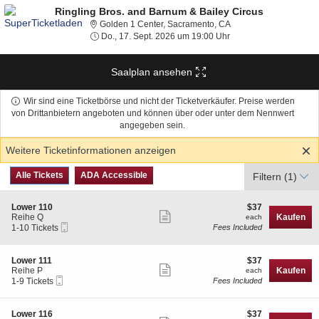
Ringling Bros. and Barnum & Bailey Circus
Golden 1 Center, Sacra
Golden 1 Center, Sacramento, CA
Do., 17. Sept. 2026 um
Do., 17. Sept. 2026 um 19:00 Uhr
Saalplan ansehen
Wir sind eine Ticketbörse und nicht der Ticketverkäufer. Preise werden
von Drittanbietern angeboten und können über oder unter dem Nennwert
angegeben sein.
Weitere Ticketinformationen anzeigen
Art
Alle Tickets
ADA Accessible
Alle Tickets
ADA Accessible
Filtern
(1)
des
Tickets
S
$37
Lower 110
$37
Weitere
e
each
Reihe Q
Kaufen
each
Mobiltelefon
c
1
1-10 Tickets
Fees Included
Ticketinformationen
Tickets
t
to
anzeigen
i
10
o
Tickets
S
$37
Lower 111
$37
n
available
Weitere
e
each
Reihe P
Kaufen
each
L
Mobiltelefon
c
1
1-9 Tickets
Fees Included
Ticketinformationen
o
Tickets
t
to
w
anzeigen
i
9
e
o
Tickets
S
$37
Lower 116
$37
r