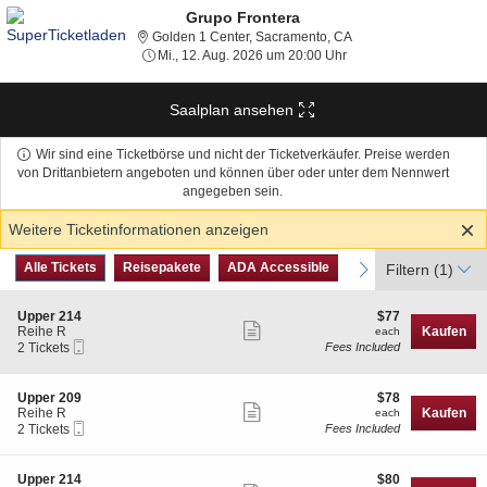
Grupo Frontera
Golden 1 Center, Sacra
Golden 1 Center, Sacramento, CA
Mi., 12. Aug. 2026 um 2
Mi., 12. Aug. 2026 um 20:00 Uhr
Saalplan ansehen
Wir sind eine Ticketbörse und nicht der Ticketverkäufer. Preise werden
von Drittanbietern angeboten und können über oder unter dem Nennwert
angegeben sein.
Weitere Ticketinformationen anzeigen
Art
Alle Tickets
Reisepakete
ADA Accessible
previous
Alle Tickets
Reisepakete
ADA Accessible
next
Filtern
(1)
des
Tickets
S
$77
Upper 214
$77
Weitere
e
each
Reihe R
Kaufen
each
Mobiltelefon
c
2
2 Tickets
Fees Included
Ticketinformationen
Tickets
t
Tickets
anzeigen
i
available
o
S
$78
Upper 209
$78
n
Weitere
e
each
Reihe R
Kaufen
each
U
Mobiltelefon
c
2
2 Tickets
Fees Included
Ticketinformationen
p
Tickets
t
Tickets
p
anzeigen
i
available
e
o
S
$80
Upper 214
$80
r