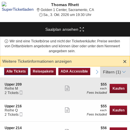
Thomas Rhett
Golden 1 Center, Sacra
Golden 1 Center, Sacramento, CA
Sa., 3. Okt. 2026 um 19:
Sa., 3. Okt. 2026 um 19:30 Uhr
Saalplan ansehen
Wir sind eine Ticketbörse und nicht der Ticketverkäufer. Preise werden
von Drittanbietern angeboten und können über oder unter dem Nennwert
angegeben sein.
Weitere Ticketinformationen anzeigen
Art
Alle Tickets
Reisepakete
ADA Accessible
previous
Alle Tickets
Reisepakete
ADA Accessible
next
Filtern
(1)
des
Tickets
S
$55
Upper 209
$55
Weitere
e
each
Reihe M
Kaufen
each
Mobiltelefon
c
2
2 Tickets
Fees Included
Ticketinformationen
Tickets
t
Tickets
anzeigen
i
available
o
S
$55
Upper 216
$55
n
Weitere
e
each
Reihe Q
Kaufen
each
U
Mobiltelefon
c
2
2 Tickets
Fees Included
Ticketinformationen
p
Tickets
t
Tickets
p
anzeigen
i
available
e
o
S
$56
Upper 214
$56
r