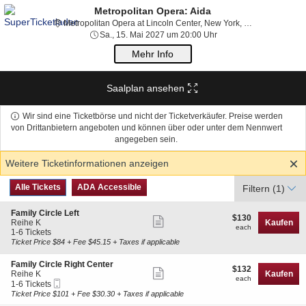
Metropolitan Opera: Aida
Metropolitan 
Metropolitan Opera at Lincoln Center, New York, NY
Sa., 15. Mai 2027 um 2
Sa., 15. Mai 2027 um 20:00 Uhr
Mehr Info
Saalplan ansehen
Wir sind eine Ticketbörse und nicht der Ticketverkäufer. Preise werden
von Drittanbietern angeboten und können über oder unter dem Nennwert
angegeben sein.
Weitere Ticketinformationen anzeigen
Art
Alle Tickets
ADA Accessible
Alle Tickets
ADA Accessible
Filtern
(1)
des
Tickets
S
Family Circle Left
$130
$130
Weitere
e
Reihe K
Kaufen
each
each
c
1
1-6 Tickets
Ticketinformationen
t
to
Ticket Price $84 + Fee $45.15 + Taxes if applicable
anzeigen
i
6
o
Tickets
S
Family Circle Right Center
$132
$132
n
available
Weitere
e
Reihe K
Kaufen
each
F
each
Mobiltelefon
c
1
1-6 Tickets
Ticketinformationen
a
Tickets
t
to
Ticket Price $101 + Fee $30.30 + Taxes if applicable
m
anzeigen
i
6