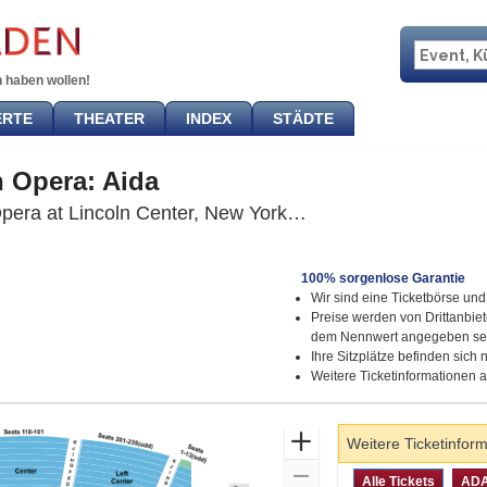
 haben wollen!
ERTE
THEATER
INDEX
STÄDTE
n Opera: Aida
Metropolitan Opera
era at Lincoln Center, New York, NY
100% sorgenlose Garantie
Wir sind eine Ticketbörse und 
Preise werden von Drittanbie
dem Nennwert angegeben se
Ihre Sitzplätze befinden sich
Weitere Ticketinformationen 
Zoom
Weitere Ticketinfor
In
Zoom
Art
Alle Tickets
AD
Alle Tickets
ADA