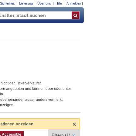
Sicherheit
Lieferung
Über uns
Hilfe
Anmelden
 at Lincoln Center, New York, New York
nicht der Ticketverkäufer.
tern angeboten und können über oder unter
in.
 nebeneinander, außer anders vermerkt.
anzeigen.
mationen anzeigen
A Accessible
 Accessible
Filtern
(1)