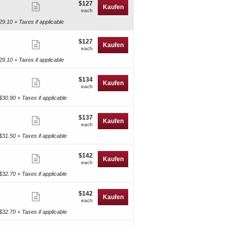
$127
$127
Weitere
Kaufen
each
each
on
Ticketinformationen
29.10 + Taxes if applicable
anzeigen
$127
$127
Weitere
Kaufen
each
each
on
Ticketinformationen
29.10 + Taxes if applicable
anzeigen
$134
$134
Weitere
Kaufen
each
each
fon
Ticketinformationen
$30.90 + Taxes if applicable
anzeigen
$137
$137
Weitere
Kaufen
each
each
fon
Ticketinformationen
$31.50 + Taxes if applicable
anzeigen
$142
$142
Weitere
Kaufen
each
each
iltelefon
Ticketinformationen
kets
$32.70 + Taxes if applicable
anzeigen
$142
$142
Weitere
Kaufen
each
each
fon
Ticketinformationen
$32.70 + Taxes if applicable
anzeigen