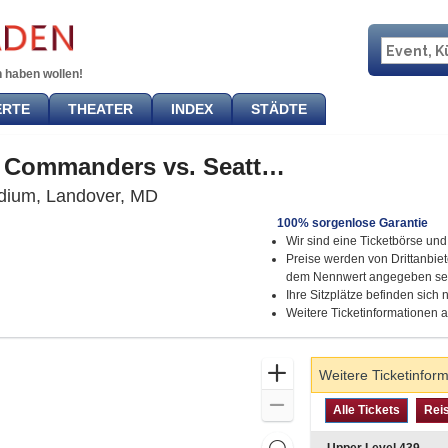
 haben wollen!
ERTE
THEATER
INDEX
STÄDTE
Washington Commanders vs. Seattle Seahawks
Northwest Stadium, Landover, Mary
dium, Landover, MD
100% sorgenlose Garantie
Wir sind eine Ticketbörse und 
Preise werden von Drittanbie
dem Nennwert angegeben se
Ihre Sitzplätze befinden sich
Weitere Ticketinformationen 
Zoom
Weitere Ticketinfor
In
Zoom
Art
Alle Tickets
Re
previous
Alle Tickets
Rei
des
Out
Tickets
Resets
S