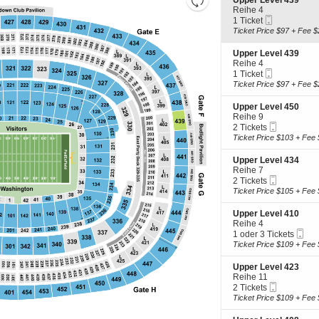
Upper Level 439
e
Reihe 4
the
Saalplan
Mobiltelef
c
1
1 Ticket
zoom
zurücksetzen
Tickets
t
Ticket
Ticket Price $97 + Fee $
level
i
available
o
S
and
Upper Level 439
n
e
Reihe 4
directional
U
Mobiltelef
c
1
1 Ticket
p
pan
Tickets
t
Ticket
Ticket Price $97 + Fee $
p
i
available
of
e
o
S
Upper Level 450
r
the
n
e
Reihe 9
L
U
seating
Mobiltele
c
2
2 Tickets
e
p
Tickets
t
Tickets
Ticket Price $103 + Fee 
chart.
v
p
i
available
e
e
o
l
S
Upper Level 434
r
n
4
e
Reihe 7
L
U
3
Mobiltele
c
2
2 Tickets
e
p
9
Tickets
t
Tickets
Ticket Price $105 + Fee 
v
p
i
available
e
e
o
l
S
Upper Level 410
r
n
4
e
Reihe 4
L
U
3
Mob
c
1
1 oder 3 Tickets
e
p
9
Tic
t
oder
Ticket Price $109 + Fee 
v
p
i
3
e
e
o
Tickets
l
S
Upper Level 423
r
n
available
4
e
Reihe 11
L
U
5
Mobiltele
c
2
2 Tickets
e
p
0
Tickets
t
Tickets
Ticket Price $109 + Fee 
v
p
i
available
e
e
o