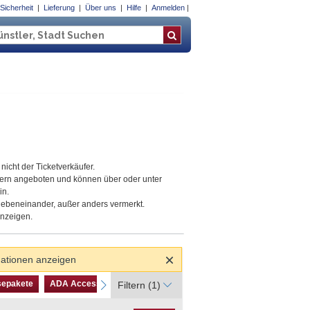
Sicherheit
Lieferung
Über uns
Hilfe
Anmelden
land
nicht der Ticketverkäufer.
tern angeboten und können über oder unter
in.
 nebeneinander, außer anders vermerkt.
anzeigen.
mationen anzeigen
isepakete
ADA Accessible
Parkingpass
Zugangsausweise
sepakete
ADA Accessible
next
Parkingpass
Zugangsausweise
Filtern
(1)