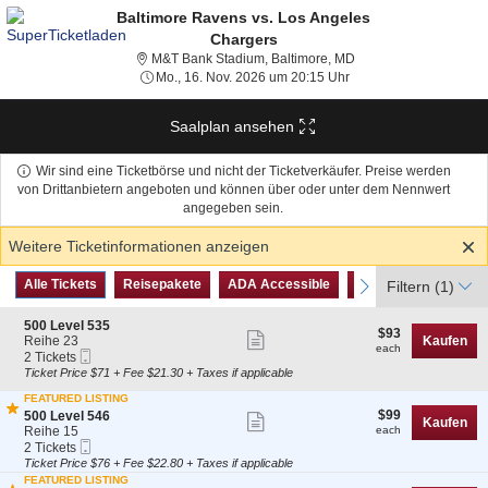
Baltimore Ravens vs. Los Angeles
Chargers
M&T Bank Stadium, Ba
M&T Bank Stadium, Baltimore, MD
Mo., 16. Nov. 2026 um 
Mo., 16. Nov. 2026 um 20:15 Uhr
Saalplan ansehen
Wir sind eine Ticketbörse und nicht der Ticketverkäufer. Preise werden
von Drittanbietern angeboten und können über oder unter dem Nennwert
angegeben sein.
Weitere Ticketinformationen anzeigen
Art
Alle Tickets
Reisepakete
ADA Accessible
Zugangsausweise
previous
Alle Tickets
Reisepakete
ADA Accessible
Zugangsausweise
next
Filtern
(1)
des
Tickets
S
500 Level 535
$93
$93
Weitere
e
Reihe 23
Kaufen
each
each
Mobiltelefon
c
2
2 Tickets
Ticketinformationen
Tickets
t
Tickets
Ticket Price $71 + Fee $21.30 + Taxes if applicable
anzeigen
i
available
FEATURED LISTING
o
$99
S
$99
n
500 Level 546
Weitere
Kaufen
each
e
5
Reihe 15
each
Ticketinformationen
Mobiltelefon
c
2
0
2 Tickets
Tickets
t
Tickets
0
Ticket Price $76 + Fee $22.80 + Taxes if applicable
anzeigen
i
available
L
FEATURED LISTING