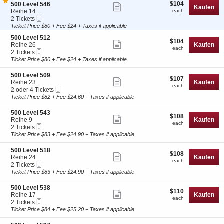
o
e
$104
S
$104
500 Level 546
Weitere
Kaufen
n
v
each
e
Reihe 14
each
5
e
Ticketinformationen
Mobiltelefon
c
2
2 Tickets
0
l
Tickets
t
Tickets
Ticket Price $80 + Fee $24 + Taxes if applicable
anzeigen
0
5
i
available
L
3
S
500 Level 512
o
$104
$104
Weitere
e
5
e
Reihe 26
Kaufen
n
each
each
v
Mobiltelefon
c
2
2 Tickets
5
Ticketinformationen
e
Tickets
t
Tickets
0
Ticket Price $80 + Fee $24 + Taxes if applicable
anzeigen
l
i
available
0
5
o
L
S
500 Level 509
4
$107
$107
n
Weitere
e
e
Reihe 23
Kaufen
6
each
5
each
v
Mobiltelefon
c
2
2 oder 4 Tickets
Ticketinformationen
0
e
Tickets
t
oder
Ticket Price $82 + Fee $24.60 + Taxes if applicable
0
anzeigen
l
i
4
L
5
o
Tickets
S
500 Level 543
e
4
$108
$108
n
available
Weitere
e
Reihe 9
Kaufen
v
6
each
5
each
Mobiltelefon
c
2
2 Tickets
e
Ticketinformationen
0
Tickets
t
Tickets
Ticket Price $83 + Fee $24.90 + Taxes if applicable
l
0
anzeigen
i
available
5
L
o
1
S
500 Level 518
e
$108
$108
n
Weitere
2
e
Reihe 24
Kaufen
v
each
5
each
Mobiltelefon
c
2
2 Tickets
e
Ticketinformationen
0
Tickets
t
Tickets
Ticket Price $83 + Fee $24.90 + Taxes if applicable
l
0
anzeigen
i
available
5
L
o
0
S
500 Level 538
e
$110
$110
n
Weitere
9
e
Reihe 17
Kaufen
v
each
5
each
Mobiltelefon
c
2
2 Tickets
e
Ticketinformationen
0
Tickets
t
Tickets
Ticket Price $84 + Fee $25.20 + Taxes if applicable
l
0
anzeigen
i
available
5
L
o