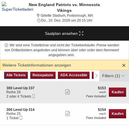
New England Patriots vs. Minnesota
Vikings
Gillette Stadium, Foxb
Gillette Stadium, Foxborough, MA
Do., 10. Dez. 2026 um 
Do., 10. Dez. 2026 um 20:15 Uhr
Saalplan ansehen
Wir sind eine Ticketbörse und nicht der Ticketverkäufer. Preise werden
von Drittanbietern angeboten und können über oder unter dem Nennwert
angegeben sein.
Weitere Ticketinformationen anzeigen
Art
Alle Tickets
Reisepakete
ADA Accessible
Parkingpass
previous
Alle Tickets
Reisepakete
ADA Accessible
Parkingpass
next
Filtern
(1)
des
Tickets
S
$153
300 Level Up 337
$153
Weitere
e
each
Reihe 26
Kaufen
each
Mobiltelefon
c
2
2 oder 4 Tickets
Fees Included
Ticketinformationen
Tickets
t
oder
anzeigen
i
4
o
Tickets
S
$154
300 Level Up 314
$154
n
available
Weitere
e
each
Reihe 25
Kaufen
each
3
Mobiltelefon
c
1
1 Ticket
Fees Included
Ticketinformationen
0
Tickets
t
Ticket
0
anzeigen
i
available
L