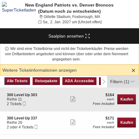
New England Patriots vs. Denver Broncos
(Datum noch zu entscheiden)
Gillette Stadium, Foxb
Gillette Stadium, Foxborough, MA
Sa., 2. Jan. 2027 um [U
Sa., 2. Jan. 2027 um [Uhrzeit offen]
Saalplan ansehen
Wir sind eine Ticketbörse und nicht der Ticketverkäufer. Preise werden
von Drittanbietern angeboten und können über oder unter dem Nennwert
angegeben sein.
Weitere Ticketinformationen anzeigen
Art
Alle Tickets
Reisepakete
ADA Accessible
Parkingpass
previous
Alle Tickets
Reisepakete
ADA Accessible
Parkingpass
next
Filtern
(1)
des
Tickets
S
$164
300 Level Up 303
$164
Weitere
e
each
Reihe 11
Kaufen
each
Mobiltelefon
c
2
2 Tickets
Fees Included
Ticketinformationen
Tickets
t
Tickets
anzeigen
i
available
o
S
$171
300 Level Up 337
$171
n
Weitere
e
each
Reihe 26
Kaufen
each
3
Mobiltelefon
c
2
2 oder 4 Tickets
Fees Included
Ticketinformationen
0
Tickets
t
oder
0
anzeigen
i
4
L